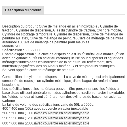
Description du produit
Description du produit : Cuve de mélange en acier inoxydable / Cylindre de
traction / Cylindre de dispersion, Alias ​​du cylindre de traction, Cylindre mobile,
Cylindre de stockage temporaire, Cylindre de dispersion, Cuve de mélange de
peinture au latex, Cuve de mélange de peinture, Cuve de mélange de peinture
automobile, Cuve de mélange de peinture pour meubles
Modèle : AT
Spécification : 50L-5000L
Champ d'application : La cuve de dispersion est un fût métallique mobile (fût en
acier inoxydable ou fût en acier au carbone) utilisé pour disperser et agiter des
mélanges fluides dans les industries de la peinture, du revêtement, des
matériaux polymères, des nouveaux matériaux et des produits chimiques.
Souvent appelée cuve de mélange de peinture.
Composition du cylindre de dispersion : La cuve de mélange est principalement
composée de roues, d'un cylindre métallique, d'une bague de renfort, d'une
boucle, etc.
Les spécifications et les matériaux peuvent être personnalisés : les fluides à
base d'eau utilisent généralement des cylindres de traction en acier inoxydable,
les fluides huileux utilisent généralement des cylindres de traction en acier au
carbone
La taille du volume des spécifications varie de 50L à 5000L
400 * 400 mm (50L) avec couvercle en acier inoxydable
500 * 500 mm (100L)
avec couvercle en acier inoxydable
550 * 550 mm (120L)
avec couvercle en acier inoxydable
600 * 600 mm (200L)
avec couvercle en acier inoxydable