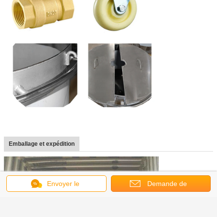
Emballage et expédition
Envoyer le
Demande de
message
soumission