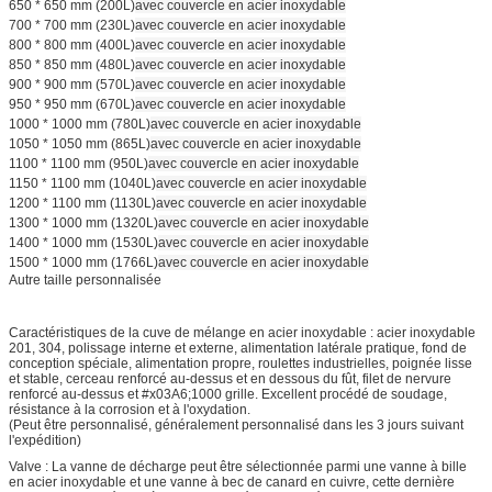
650 * 650 mm (200L)
avec couvercle en acier inoxydable
700 * 700 mm (230L)
avec couvercle en acier inoxydable
800 * 800 mm (400L)
avec couvercle en acier inoxydable
850 * 850 mm (480L)
avec couvercle en acier inoxydable
900 * 900 mm (570L)
avec couvercle en acier inoxydable
950 * 950 mm (670L)
avec couvercle en acier inoxydable
1000 * 1000 mm (780L)
avec couvercle en acier inoxydable
1050 * 1050 mm (865L)
avec couvercle en acier inoxydable
1100 * 1100 mm (950L)
avec couvercle en acier inoxydable
1150 * 1100 mm (1040L)
avec couvercle en acier inoxydable
1200 * 1100 mm (1130L)
avec couvercle en acier inoxydable
1300 * 1000 mm (1320L)
avec couvercle en acier inoxydable
1400 * 1000 mm (1530L)
avec couvercle en acier inoxydable
1500 * 1000 mm (1766L)
avec couvercle en acier inoxydable
Autre taille personnalisée
Caractéristiques de la cuve de mélange en acier inoxydable : acier inoxydable
201, 304, polissage interne et externe, alimentation latérale pratique, fond de
conception spéciale, alimentation propre, roulettes industrielles, poignée lisse
et stable, cerceau renforcé au-dessus et en dessous du fût, filet de nervure
renforcé au-dessus et #x03A6;1000 grille. Excellent procédé de soudage,
résistance à la corrosion et à l'oxydation.
(Peut être personnalisé, généralement personnalisé dans les 3 jours suivant
l'expédition)
Valve : La vanne de décharge peut être sélectionnée parmi une vanne à bille
en acier inoxydable et une vanne à bec de canard en cuivre, cette dernière