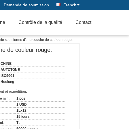
Demande de soumission
French
ine
Contrôle de la qualité
Contact
enté sous forme d'une couche de couleur rouge.
he de couleur rouge.
:
CHINE
AUTOTONE
ISO9001
Hoolong
nt et expédition:
e min:
1 pcs
1 USD
1Lx12
15 jours
nt:
Tt
onnement:
50000 tonnes