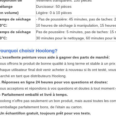
roportion de
Vêtement transparent: 100 pièces
élange
Durcisseur: 50 pièces
en volume)
Légère: 0 à 10 pièces
emps de séchage
- Pas de poussière: 45 minutes, pas de taches: 2
0
°C
:
10 heures de séchage à manipulation, 15 heures
emps de séchage
Pas de poussière: 5 minutes, pas de taches: 15 
0
°C
:
30 minutes pour le nettoyage, 60 minutes pour l
ourquoi choisir Hoolong?
L'excellente peinture vous aide à gagner des parts de marché:
ous offrons le produit de bonne qualité à long terme et stable à un prix
haque utilisateur final doit venir acheter à nouveau si ils ont testé, vo
arché en tant que distributeurs Hoolong.
. Réponses en ligne 24 heures pour vos questions et doutes:
ous acceptons et répondons à vos questions et doutes à tout moment e
- Parfaitement emballé et livré à temps.
oolong n'offre pas seulement un bon produit, mais aussi toutes les 
'emballage parfaitement bons, de l'étain au carton.
Un échantillon gratuit, toujours prêt pour vos tests.