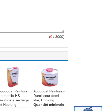
(
0
/ 3000)
ppocoat Peinture
Appocoat Peinture -
utomobile-HS
Durcisseur demi-
rcitrice à séchage
litre, Hoolong
nt Hoolong
Quantité minimale
uantité minimale
d'Oeder:
Non