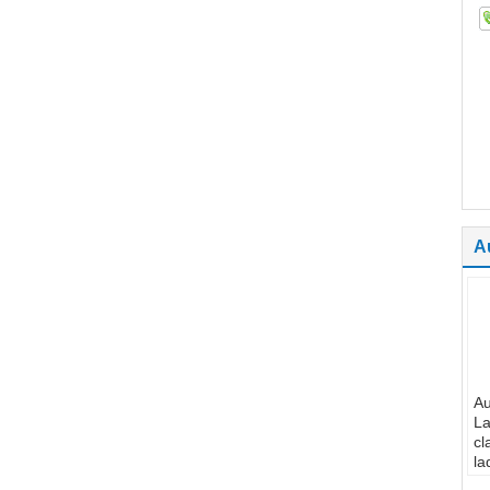
A
Au
La
cl
la
ba