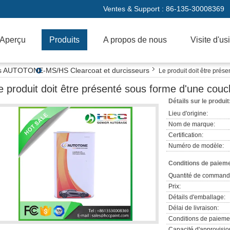
Ventes & Support :
86-135-30008369
Aperçu
Produits
A propos de nous
Visite d'us
res AUTOTONE-MS/HS Clearcoat et durcisseurs
Le produit doit être prés
e produit doit être présenté sous forme d'une couc
Détails sur le produit
Lieu d'origine:
Nom de marque:
Certification:
Numéro de modèle:
Conditions de paieme
Quantité de command
Prix:
Détails d'emballage:
Délai de livraison:
Conditions de paieme
Capacité d'approvisi