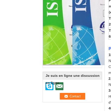
P
m
(
T
2
T
6
P
1
N
C
m
Je suis en ligne une discussion
2
en ligne
N
3
H
d
4