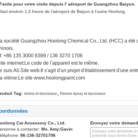
Facile pour votre visite depuis l' aéroport de Guangzhou Baiyun.
l faut environ 1,5 heure de l'aéroport de Baiyun à l'usine Hoolong.
a société Guangzhou Hoolong Chemical Co., Ltd. (HCC) a été 
hinois.
: +86 135 3000 8369 / 136 3270 1706
ite internet:
Le code de l'appareil est le même.
e suis Ali.
Site web
:
Il s'agit d'un projet d'établissement d'une ent
a vitrine:
Le site www.hoolongpaint.com
,
roduit Tag:
résine et durcisseur
Résine époxy et durcisseur
oordonnées
oolong Car Accessory Co., Ltd.
Envoyez votre demand
ersonne à contacter:
Ms. Amy;Gavin
éléphone:
86-136-32701706