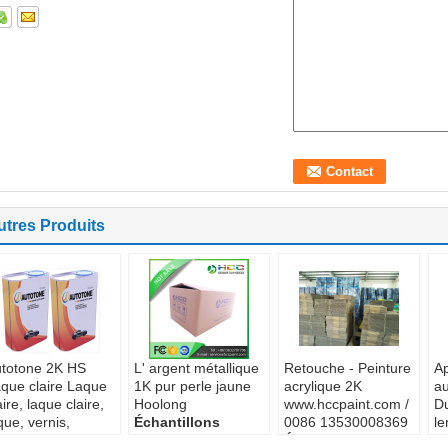
utres Produits
totone 2K HS
L' argent métallique
Retouche - Peinture
Ap
que claire Laque
1K pur perle jaune
acrylique 2K
a
aire, laque claire,
Hoolong
www.hccpaint.com /
Du
que, vernis,
Échantillons
0086 13530008369
le
rniture,
fournis:
Oui
Échantillons
Q