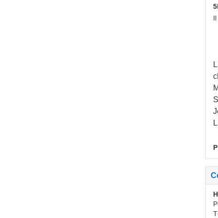
5
I
L
c
M
S
J
L
P
C
H
P
T