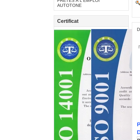
PRÊTES À L'EMPLOI
AUTOTONE
Certificat
D
P
D