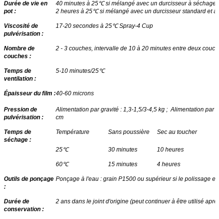
Durée de vie en
40 minutes à 25
℃
si mélangé avec un durcisseur à séchage r
pot :
2 heures à 25
℃
si mélangé avec un durcisseur standard et à 
Viscosité de
17-20 secondes à 25
℃
Spray-4 Cup
pulvérisation :
Nombre de
2 - 3 couches
,
intervalle de 10 à 20 minutes entre deux couc
couches :
Temps de
5-10 minutes/25
℃
ventilation :
Épaisseur du film :
40-60 microns
Pression de
Alimentation par gravité : 1,3-1,5/3-4,5 kg ; Alimentation par 
pulvérisation :
cm
Temps de
Température
Sans poussière
Sec au toucher
séchage :
25
℃
30 minutes
10 heures
60
℃
15 minutes
4 heures
Outils de ponçage
Ponçage à l'eau : grain P1500 ou supérieur si le polissage es
:
Durée de
2 ans dans le joint d'origine (peut continuer à être utilisé après
conservation :