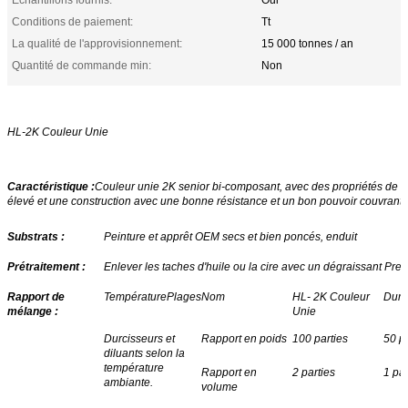
Conditions de paiement:
Tt
La qualité de l'approvisionnement:
15 000 tonnes / an
Quantité de commande min:
Non
HL-2K Couleur Unie
Caractéristique :
Couleur unie 2K senior bi-composant, avec des propriétés de fil
élevé et une construction avec une bonne résistance et un bon pouvoir couvrant. 
Substrats :
Peinture et apprêt OEM secs et bien poncés, enduit
Prétraitement :
Enlever les taches d'huile ou la cire avec un dégraissant Pr
Rapport de
Température
Plages
Nom
HL- 2K Couleur
Durc
mélange :
Unie
Durcisseurs et
Rapport en poids
100 parties
50 pa
diluants selon la
température
Rapport en
2 parties
1 par
ambiante.
volume