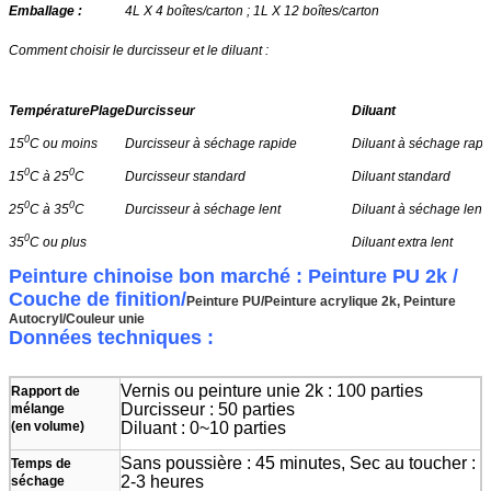
Emballage :
4L X 4 boîtes/carton ; 1L X 12 boîtes/carton
Comment choisir le durcisseur et le diluant :
Température
Plage
Durcisseur
Diluant
0
15
C ou moins
Durcisseur à séchage rapide
Diluant à séchage rapi
0
0
15
C à 25
C
Durcisseur standard
Diluant standard
0
0
25
C à 35
C
Durcisseur à séchage lent
Diluant à séchage lent
0
35
C ou plus
Diluant extra lent
Peinture chinoise bon marché : Peinture PU 2k /
Couche de finition/
Peinture PU/Peinture acrylique 2k, Peinture
Autocryl/Couleur unie
Données techniques :
Vernis ou peinture unie 2k : 100 parties
Rapport de
Durcisseur : 50 parties
mélange
(en volume)
Diluant : 0~10 parties
Sans poussière : 45 minutes, Sec au toucher :
Temps de
2-3 heures
séchage