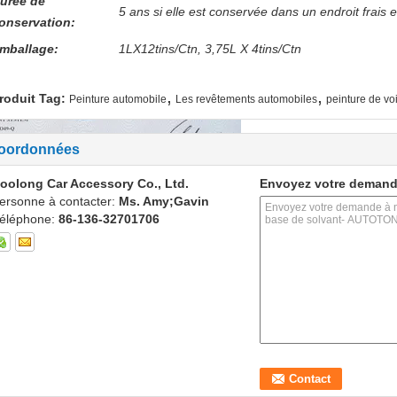
urée de
5 ans si elle est conservée dans un endroit frais e
onservation:
mballage:
1LX12tins/Ctn, 3,75L X 4tins/Ctn
,
,
roduit Tag:
Peinture automobile
Les revêtements automobiles
peinture de vo
oordonnées
oolong Car Accessory Co., Ltd.
Envoyez votre demand
ersonne à contacter:
Ms. Amy;Gavin
éléphone:
86-136-32701706