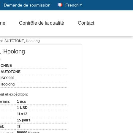
Demande de soumission
French
ine
Contrôle de la qualité
Contact
vant- AUTOTONE, Hoolong
, Hoolong
:
CHINE
AUTOTONE
ISO9001
Hoolong
nt et expédition:
e min:
1 pcs
1 USD
1Lx12
15 jours
nt:
Tt
onnement:
50000 tonnes