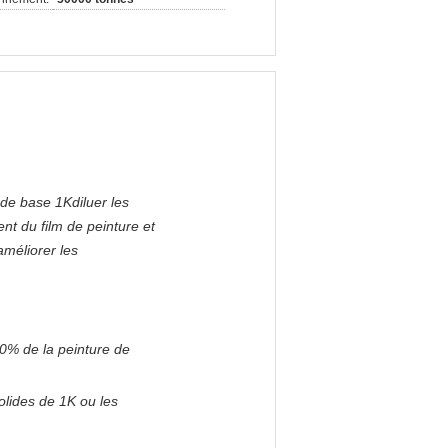
 de base 1K
diluer les
ent du film de peinture et
améliorer les
10% de la peinture de
olides de 1K ou les