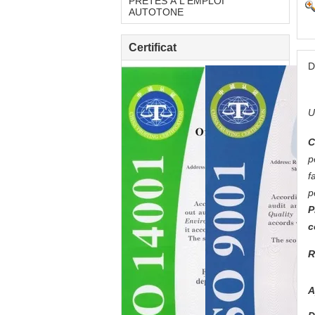
PRÊTES À L'EMPLOI
AUTOTONE
Certificat
D
U
C
p
f
p
P
c
R
A