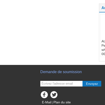
A
A
Pe
w
0
Dé
l'
Né
La
Demande de soumission
l'
15
Qu
Envoyez
d
Co
p
E-Mail
Plan du site
|