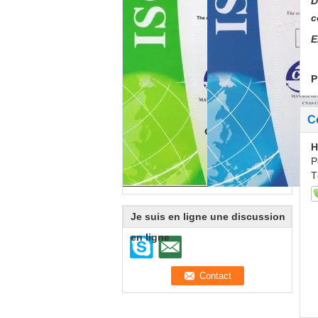
D
c
E
P
C
H
P
T
Je suis en ligne une discussion
en ligne