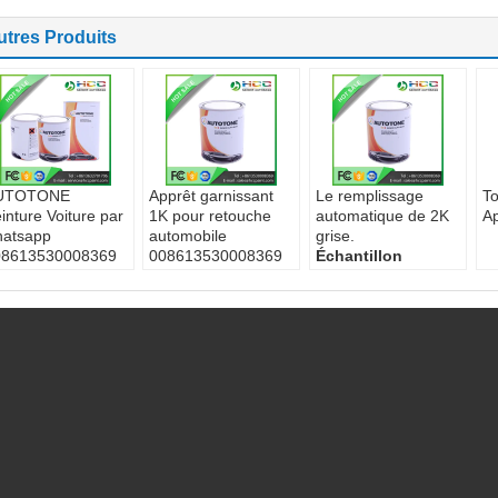
utres Produits
UTOTONE
Apprêt garnissant
Le remplissage
To
inture Voiture par
1K pour retouche
automatique de 2K
Ap
hatsapp
automobile
grise.
08613530008369
008613530008369
Échantillon
tails pour
Détails pour
disponible:
Fourni
expédition:
l'expédition:
Quantité minimale
gociable, par mer
Négociable, par mer
d'Oeder:
Non
 qualité de
Quantité minimale
La qualité de
approvisionnement:
d'Oeder:
Non
l'approvisionnement:
 000 tonnes / an
Conditions de
15 000 tonnes / an
antité minimale
paiement:
Tt
Conditions de
'Oeder:
Non
La qualité de
paiement:
Tt
nditions de
l'approvisionnement:
aiement:
Tt
15 000 tonnes / an