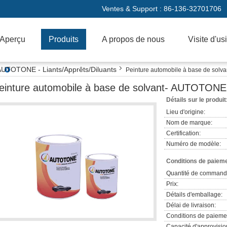
Ventes & Support :
86-136-32701706
Aperçu
Produits
A propos de nous
Visite d'us
AUTOTONE - Liants/Apprêts/Diluants
Peinture automobile à base de sol
einture automobile à base de solvant- AUTOTONE
Détails sur le produit
Lieu d'origine:
Nom de marque:
Certification:
Numéro de modèle:
Conditions de paieme
Quantité de command
Prix:
Détails d'emballage:
Délai de livraison:
Conditions de paieme
Capacité d'approvisi