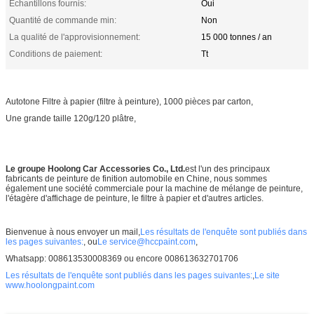
Échantillons fournis:
Oui
Quantité de commande min:
Non
La qualité de l'approvisionnement:
15 000 tonnes / an
Conditions de paiement:
Tt
Autotone Filtre à papier (filtre à peinture), 1000 pièces par carton,
Une grande taille 120g/120 plâtre,
Le groupe Hoolong Car Accessories Co., Ltd.
est l'un des principaux
fabricants de peinture de finition automobile en Chine, nous sommes
également une société commerciale pour la machine de mélange de peinture,
l'étagère d'affichage de peinture, le filtre à papier et d'autres articles.
Bienvenue à nous envoyer un mail,
Les résultats de l'enquête sont publiés dans
les pages suivantes:
, ou
Le service@hccpaint.com
,
Whatsapp: 008613530008369 ou encore 008613632701706
Les résultats de l'enquête sont publiés dans les pages suivantes:
,
Le site
www.hoolongpaint.com