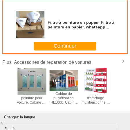
Filtre à peinture en papier, Filtre à
peinture en papier, whatsapp
008613530008369
Continuer
Accessoires de réparation de voitures
Plus
 Machine
Cabine de
Cabine de
Étagère
Cami
ange de
peinture pour
pulvérisation
d'affichage
élévateur
 avec 70
voiture, Cabine de
HL1000, Cabine
multifonctionnelle
automati
cles de
peinture pour
de cuisson
AUTOTONE,
batteri
nge,
voiture, Cabine de
Étagère
stocka
ne de
peinture
d'exposition de
Cami
Changez la langue
ge de
automobile,
peinture
élévateur
s
ture
Armoire de
automobile,
électri
atique
peinture
Étagère
Cami
French